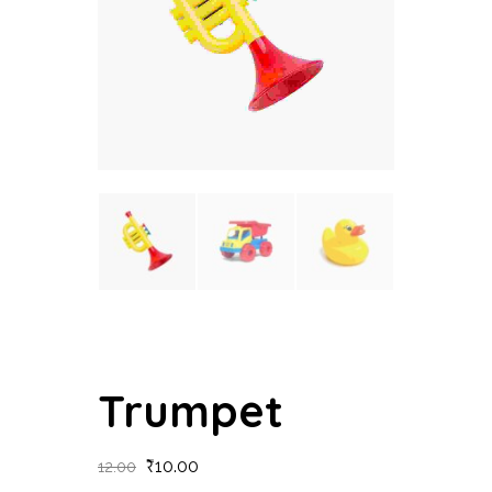
Trumpet
₹
10.00
12.00