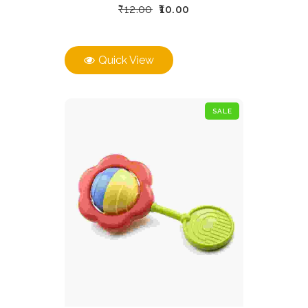
₹
12.00
10.00
Quick View
SALE