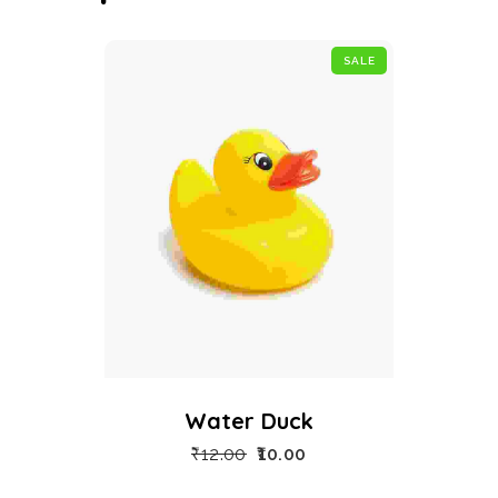
SALE
Water Duck
₹
12.00
10.00