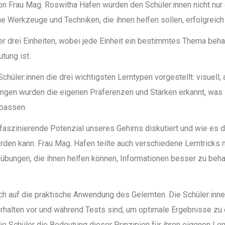
on Frau Mag. Roswitha Hafen wurden den Schüler:innen nicht nur
he Werkzeuge und Techniken, die ihnen helfen sollen, erfolgreich 
r drei Einheiten, wobei jede Einheit ein bestimmtes Thema behan
tung ist.
chüler:innen die drei wichtigsten Lerntypen vorgestellt: visuell, 
ngen wurden die eigenen Präferenzen und Stärken erkannt, was 
passen.
 faszinierende Potenzial unseres Gehirns diskutiert und wie es 
den kann. Frau Mag. Hafen teilte auch verschiedene Lerntricks mi
bungen, die ihnen helfen können, Informationen besser zu behal
sich auf die praktische Anwendung des Gelernten. Die Schüler:inne
rhalten vor und während Tests sind, um optimale Ergebnisse zu 
e Schüler die Bedeutung dieser Prinzipien für ihren eigenen Le