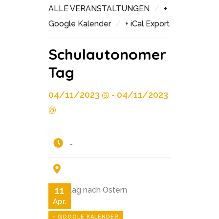
/
ALLE VERANSTALTUNGEN
+
/
Google Kalender
+ iCal Export
Schulautonomer
Tag
04/11/2023 @ - 04/11/2023
@
-
11
Dienstag nach Ostern
Apr.
+ GOOGLE KALENDER