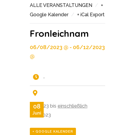
/
ALLE VERANSTALTUNGEN
+
/
Google Kalender
+ iCal Export
Fronleichnam
06/08/2023 @ - 06/12/2023
@
-
08
8.6.2023 bis
einschließlich
Juni
12.6.2023
+ GOOGLE KALENDER